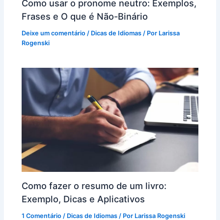
Como usar o pronome neutro: Exemplos,
Frases e O que é Não-Binário
Deixe um comentário
/
Dicas de Idiomas
/ Por
Larissa
Rogenski
Como fazer o resumo de um livro:
Exemplo, Dicas e Aplicativos
1 Comentário
/
Dicas de Idiomas
/ Por
Larissa Rogenski