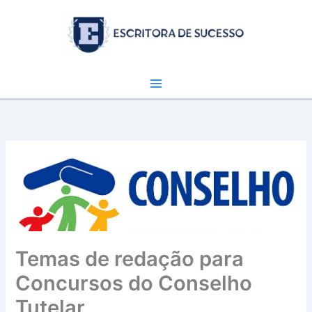
Ir
para
o
conteúdo
Temas de redação para
Concursos do Conselho
Tutelar