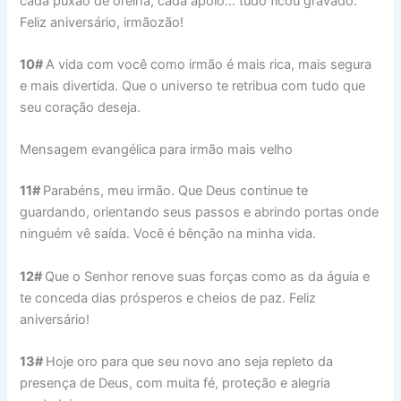
cada puxão de orelha, cada apoio… tudo ficou gravado.
Feliz aniversário, irmãozão!
10#
A vida com você como irmão é mais rica, mais segura
e mais divertida. Que o universo te retribua com tudo que
seu coração deseja.
Mensagem evangélica para irmão mais velho
11#
Parabéns, meu irmão. Que Deus continue te
guardando, orientando seus passos e abrindo portas onde
ninguém vê saída. Você é bênção na minha vida.
12#
Que o Senhor renove suas forças como as da águia e
te conceda dias prósperos e cheios de paz. Feliz
aniversário!
13#
Hoje oro para que seu novo ano seja repleto da
presença de Deus, com muita fé, proteção e alegria