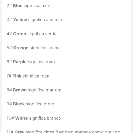
2#
Blue
significa azul
3#
Yellow
significa amarelo
4#
Green
significa verde
5#
Orange
significa laranja
6#
Purple
significa roxo
7#
Pink
significa rosa
8#
Brown
significa marrom
9#
Black
significa preto
10#
White
significa branco
11#
Gray
significa cinza (também aparece como grey no