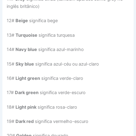
inglês britânico)
12#
Beige
significa bege
13#
Turquoise
significa turquesa
14#
Navy blue
significa azul-marinho
15#
Sky blue
significa azul-céu ou azul-claro
16#
Light green
significa verde-claro
17#
Dark green
significa verde-escuro
18#
Light pink
significa rosa-claro
19#
Dark red
significa vermelho-escuro
20#
Golden
significa dourado