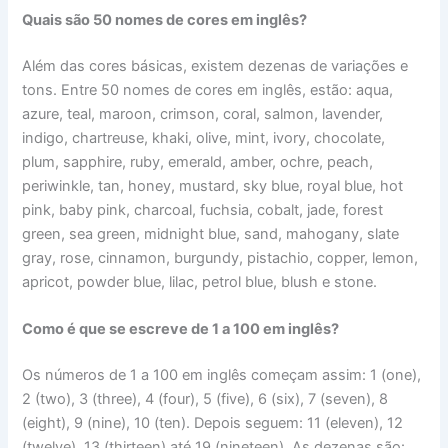
Quais são 50 nomes de cores em inglês?
Além das cores básicas, existem dezenas de variações e
tons. Entre 50 nomes de cores em inglês, estão: aqua,
azure, teal, maroon, crimson, coral, salmon, lavender,
indigo, chartreuse, khaki, olive, mint, ivory, chocolate,
plum, sapphire, ruby, emerald, amber, ochre, peach,
periwinkle, tan, honey, mustard, sky blue, royal blue, hot
pink, baby pink, charcoal, fuchsia, cobalt, jade, forest
green, sea green, midnight blue, sand, mahogany, slate
gray, rose, cinnamon, burgundy, pistachio, copper, lemon,
apricot, powder blue, lilac, petrol blue, blush e stone.
Como é que se escreve de 1 a 100 em inglês?
Os números de 1 a 100 em inglês começam assim: 1 (one),
2 (two), 3 (three), 4 (four), 5 (five), 6 (six), 7 (seven), 8
(eight), 9 (nine), 10 (ten). Depois seguem: 11 (eleven), 12
(twelve), 13 (thirteen) até 19 (nineteen). As dezenas são: