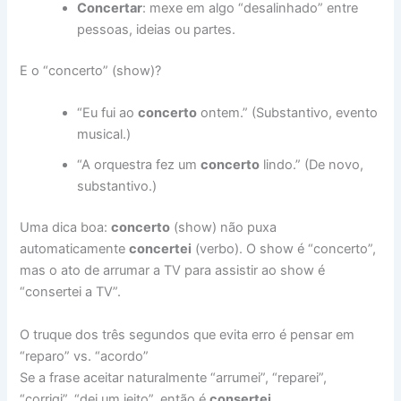
Concertar
: mexe em algo “desalinhado” entre
pessoas, ideias ou partes.
E o “concerto” (show)?
“Eu fui ao
concerto
ontem.” (Substantivo, evento
musical.)
“A orquestra fez um
concerto
lindo.” (De novo,
substantivo.)
Uma dica boa:
concerto
(show) não puxa
automaticamente
concertei
(verbo). O show é “concerto”,
mas o ato de arrumar a TV para assistir ao show é
“consertei a TV”.
O truque dos três segundos que evita erro é pensar em
“reparo” vs. “acordo”
Se a frase aceitar naturalmente “arrumei”, “reparei”,
“corrigi”, “dei um jeito”, então é
consertei
.