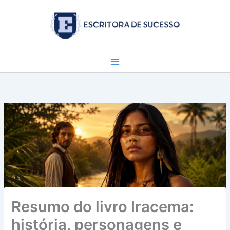
Ir
para
o
conteúdo
Resumo do livro Iracema:
história, personagens e