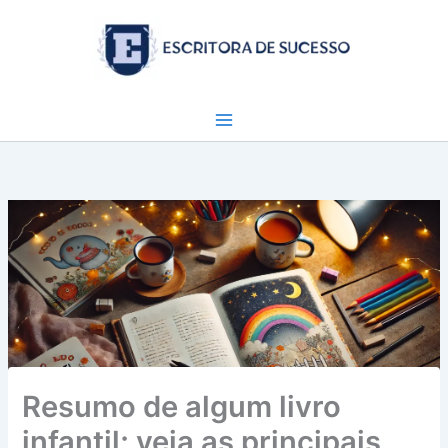
Ir
para
o
conteúdo
Resumo de algum livro
infantil; veja as principais