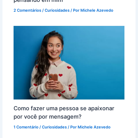
2 Comentários
/
Curiosidades
/ Por
Michele Azevedo
Como fazer uma pessoa se apaixonar
por você por mensagem?
1 Comentário
/
Curiosidades
/ Por
Michele Azevedo