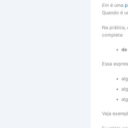
Em
é uma
p
Quando é u
Na prática,
completa:
de
Essa expres
al
al
al
Veja exempl