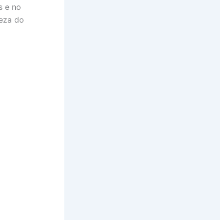
s e no
eza do