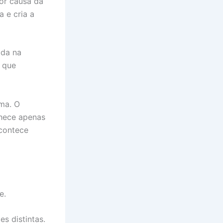
or causa da
 e cria a
ada na
r que
rma. O
nhece apenas
acontece
e.
s distintas.