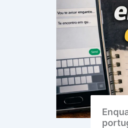
Enqua
portu