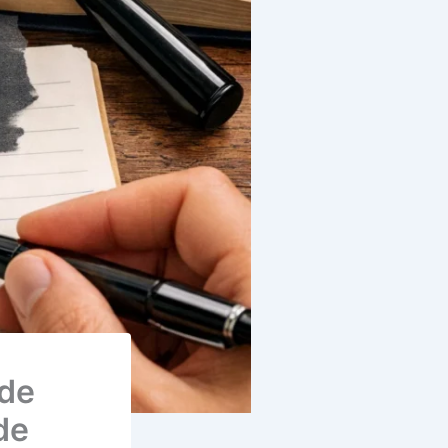
 de
de