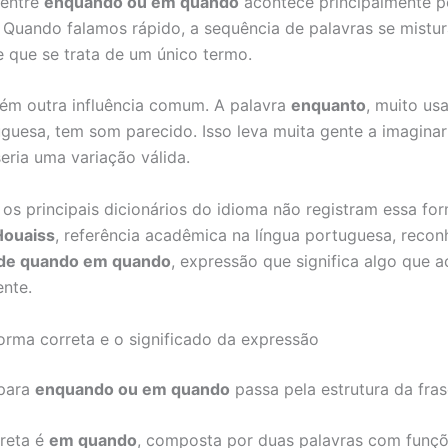
 entre
enquando ou em quando
acontece principalmente p
 Quando falamos rápido, a sequência de palavras se mistura
 que se trata de um único termo.
ém outra influência comum. A palavra
enquanto
, muito us
uguesa, tem som parecido. Isso leva muita gente a imagina
eria uma variação válida.
 os principais dicionários do idioma não registram essa fo
Houaiss
, referência acadêmica na língua portuguesa, reco
de quando em quando
, expressão que significa algo que 
nte.
orma correta e o significado da expressão
 para
enquando ou em quando
passa pela estrutura da fras
reta é
em quando
, composta por duas palavras com funçõe