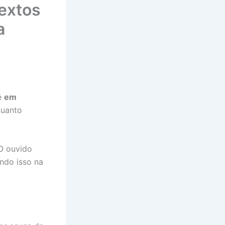
extos
a
é
em
quanto
 O ouvido
ndo isso na