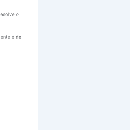
resolve o
mente é
de