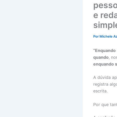
pesso
e red
simpl
Por
Michele A
“Enquando 
quando
, n
enquando s
A dúvida ap
registra al
escrita.
Por que tan