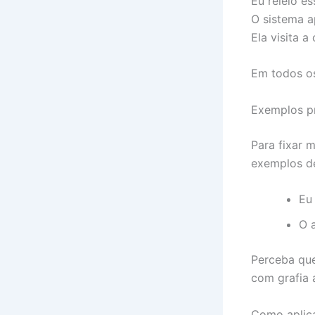
Eu releio es
O sistema a
Ela visita a
Em todos os
Exemplos pr
Para fixar 
exemplos de
Eu
O 
Perceba que
com grafia 
Como aplica