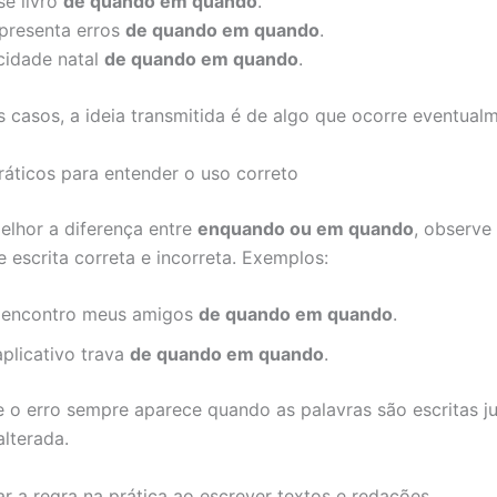
se livro
de quando em quando
.
presenta erros
de quando em quando
.
 cidade natal
de quando em quando
.
 casos, a ideia transmitida é de algo que ocorre eventualm
áticos para entender o uso correto
melhor a diferença entre
enquando ou em quando
, observe
 escrita correta e incorreta. Exemplos:
 encontro meus amigos
de quando em quando
.
aplicativo trava
de quando em quando
.
 o erro sempre aparece quando as palavras são escritas j
alterada.
r a regra na prática ao escrever textos e redações