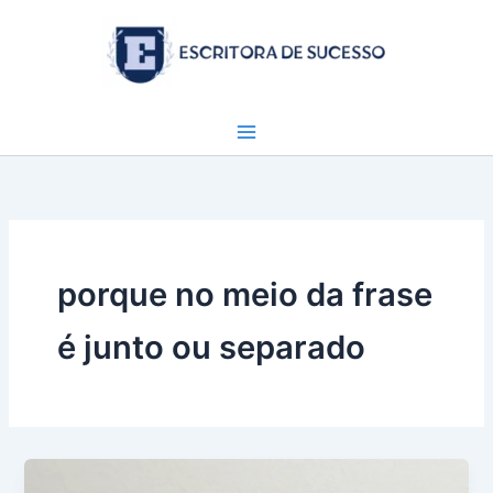
Ir
para
o
conteúdo
porque no meio da frase
é junto ou separado