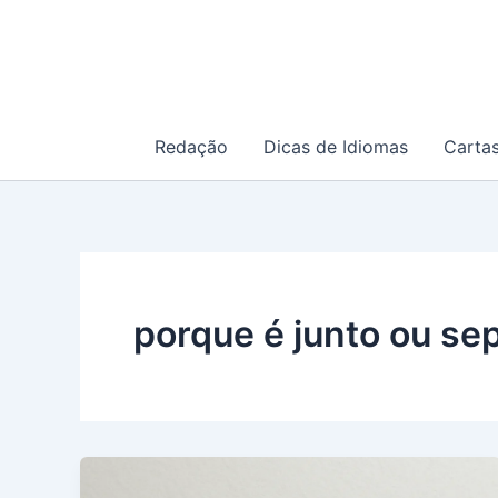
Ir
para
o
conteúdo
Redação
Dicas de Idiomas
Carta
porque é junto ou se