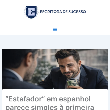
Ir
para
o
conteúdo
“Estafador” em espanhol
parece simples à primeira