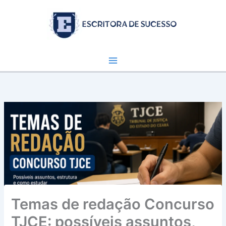
Ir
para
o
conteúdo
Temas de redação Concurso
TJCE: possíveis assuntos,