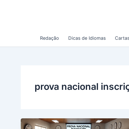
Ir
para
o
conteúdo
Redação
Dicas de Idiomas
Carta
prova nacional inscri