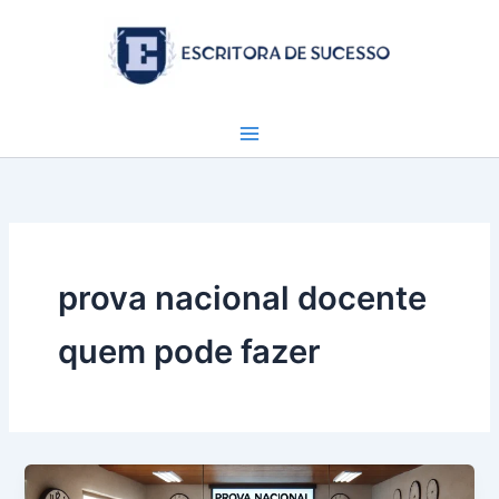
Ir
para
o
conteúdo
prova nacional docente
quem pode fazer