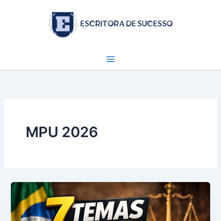
Ir
para
o
conteúdo
MPU 2026