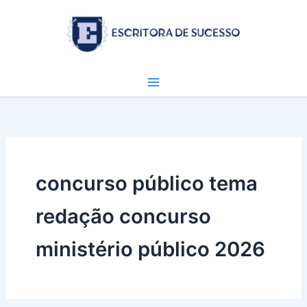
Ir
para
o
conteúdo
concurso público tema
redação concurso
ministério público 2026