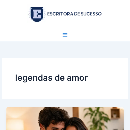
Ir
para
o
conteúdo
legendas de amor