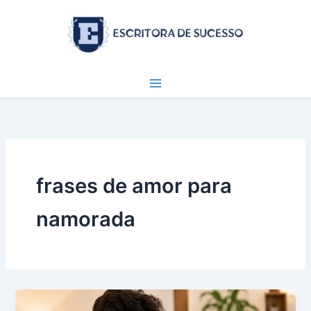
Ir
para
o
conteúdo
frases de amor para
namorada