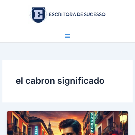
Ir
para
o
conteúdo
el cabron significado