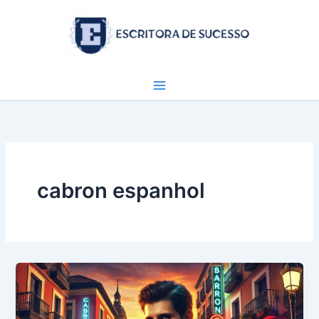
Ir
para
o
conteúdo
cabron espanhol