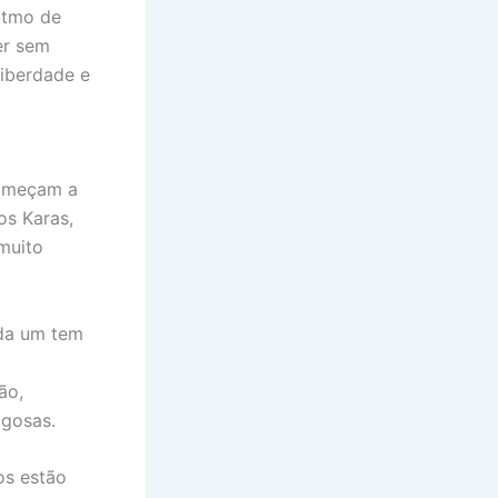
ritmo de
er sem
liberdade e
começam a
os Karas,
muito
ada um tem
ão,
igosas.
os estão