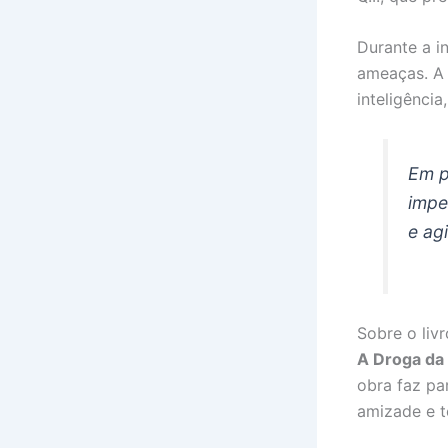
Durante a in
ameaças. A 
inteligênci
Em p
impe
e agi
Sobre o liv
A Droga da
obra faz pa
amizade e t