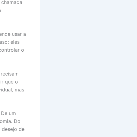
a chamada
a
tende usar a
aso: eles
controlar o
precisam
ir que o
idual, mas
. De um
nomia. Do
o desejo de