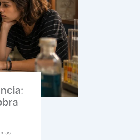
ncia:
obra
obras