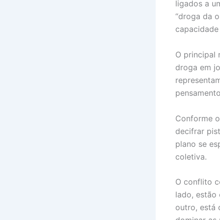
ligados a u
“droga da o
capacidade
O principal
droga em jo
representam
pensamento
Conforme os
decifrar pi
plano se es
coletiva.
O conflito 
lado, estão
outro, está 