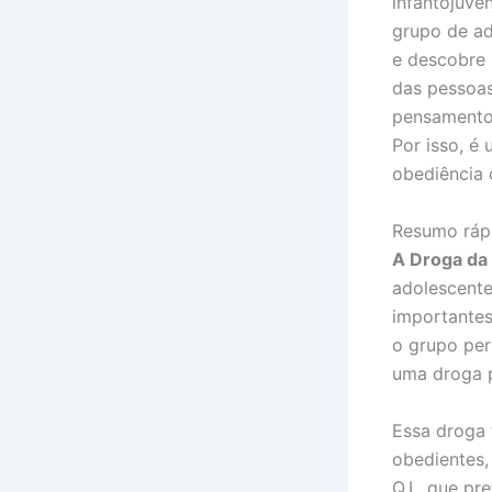
infantojuve
grupo de ad
e descobre 
das pessoas
pensamento 
Por isso, é
obediência 
Resumo ráp
A Droga da
adolescente
importantes
o grupo per
uma droga p
Essa droga 
obedientes,
Q.I., que p