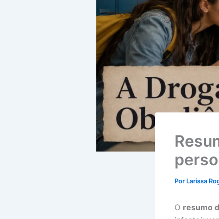
Resum
perso
Por
Larissa Ro
O
resumo d