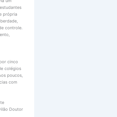
nha um
 estudantes
e própria
iberdade,
de controle.
ento,
 por cinco
e colégios
Aos poucos,
ncias com
te
vilão Doutor