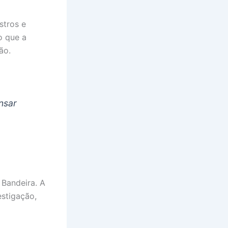
stros e
o que a
ão.
nsar
 Bandeira. A
estigação,