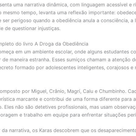
esenta uma narrativa dinâmica, com linguagem acessível e 
o mesmo tempo, levanta uma reflexão importante: obedec
 ser perigoso quando a obediência anula a consciência, a 
e de questionar injustiças.
pleto do livro A Droga da Obediência
começa em um ambiente escolar, onde alguns estudantes 
 de maneira estranha. Esses sumiços chamam a atenção d
creto formado por adolescentes inteligentes, corajosos e 
omposto por Miguel, Crânio, Magrí, Calu e Chumbinho. C
rística marcante e contribui de uma forma diferente para a
o. Eles não são detetives profissionais, mas usam observaç
 coragem e trabalho em equipe para enfrentar situações per
 da narrativa, os Karas descobrem que os desapareciment