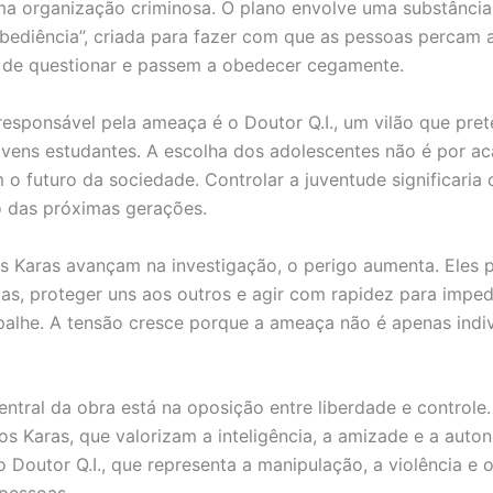
ma organização criminosa. O plano envolve uma substânci
bediência”, criada para fazer com que as pessoas percam 
 de questionar e passem a obedecer cegamente.
 responsável pela ameaça é o Doutor Q.I., um vilão que pre
vens estudantes. A escolha dos adolescentes não é por ac
 o futuro da sociedade. Controlar a juventude significaria 
 das próximas gerações.
 Karas avançam na investigação, o perigo aumenta. Eles 
stas, proteger uns aos outros e agir com rapidez para imped
palhe. A tensão cresce porque a ameaça não é apenas indiv
central da obra está na oposição entre liberdade e controle
 os Karas, que valorizam a inteligência, a amizade e a auto
o Doutor Q.I., que representa a manipulação, a violência e 