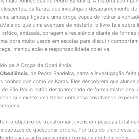
nis mais conhecidas de Pedro Bandeira. A história acompa
olescentes, os Karas, que investiga o desaparecimento de
uma ameaça ligada a uma droga capaz de retirar a vontad
.Mais do que uma aventura de mistério, o livro fala sobre l
crítico, amizade, coragem e resistência diante de formas 
 uma obra muito usada em escolas para discutir comportam
cega, manipulação e responsabilidade coletiva.
ido de A Droga da Obediência
 Obediência
, de Pedro Bandeira, narra a investigação feita
s conhecidos como os Karas. Eles descobrem que alunos d
 de São Paulo estão desaparecendo de forma misteriosa. 
cebe que existe uma trama criminosa envolvendo experiê
erigosa.
tem o objetivo de transformar jovens em pessoas totalmen
 incapazes de questionar ordens. Por trás do plano está o 
retende usar a substância como forma de controle social.