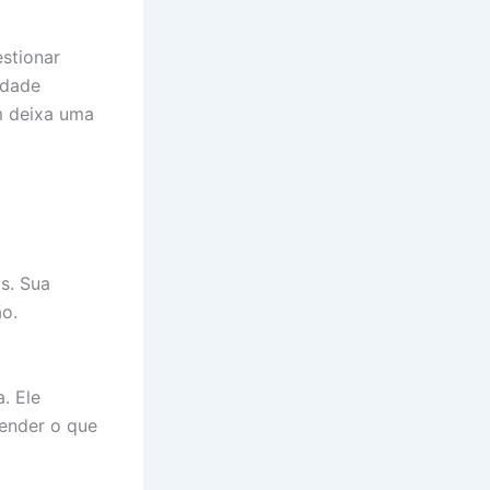
estionar
rdade
m deixa uma
s. Sua
ão.
. Ele
eender o que