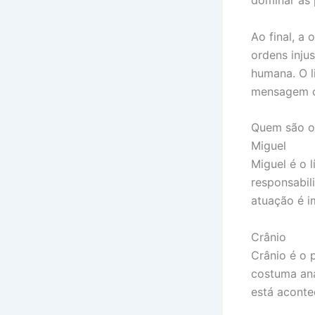
dominar as 
Ao final, a
ordens inju
humana. O 
mensagem cr
Quem são os
Miguel
Miguel é o l
responsabil
atuação é i
Crânio
Crânio é o p
costuma ana
está aconte