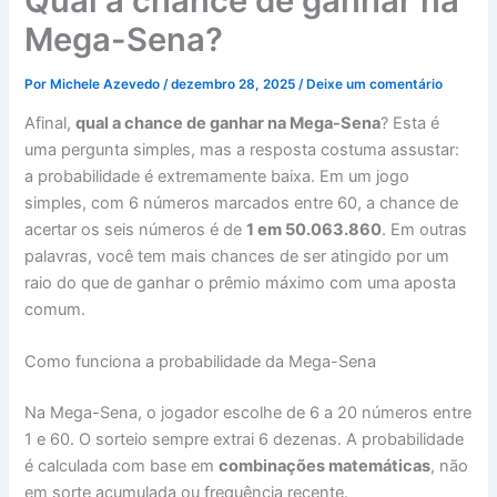
Qual a chance de ganhar na
Mega-Sena?
Por
Michele Azevedo
/
dezembro 28, 2025
/
Deixe um comentário
Afinal,
qual a chance de ganhar na Mega-Sena
? Esta é
uma pergunta simples, mas a resposta costuma assustar:
a probabilidade é extremamente baixa. Em um jogo
simples, com 6 números marcados entre 60, a chance de
acertar os seis números é de
1 em 50.063.860
. Em outras
palavras, você tem mais chances de ser atingido por um
raio do que de ganhar o prêmio máximo com uma aposta
comum.
Como funciona a probabilidade da Mega-Sena
Na Mega-Sena, o jogador escolhe de 6 a 20 números entre
1 e 60. O sorteio sempre extrai 6 dezenas. A probabilidade
é calculada com base em
combinações matemáticas
, não
em sorte acumulada ou frequência recente.