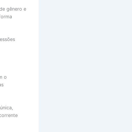
 de gênero e
 forma
ressões
m o
as
única,
corrente