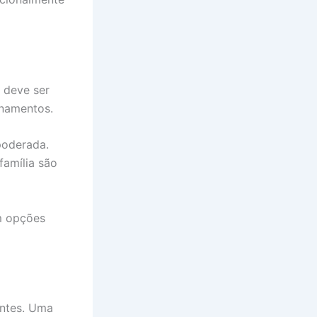
r deve ser
ionamentos.
poderada.
família são
m opções
antes. Uma