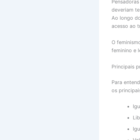
Pensadora
deveriam te
Ao longo do
acesso ao tr
O feminismo
feminino e 
Principais p
Para entende
os principai
Ig
Li
Ig