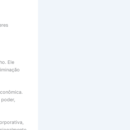
eres
ho. Ele
riminação
econômica.
 poder,
orporativa,
cionalmente