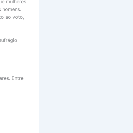
que mulheres
s homens.
to ao voto,
sufrágio
ares. Entre