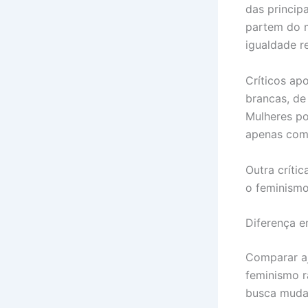
das princip
partem do m
igualdade re
Críticos ap
brancas, de
Mulheres po
apenas com 
Outra críti
o feminismo
Diferença e
Comparar aj
feminismo r
busca mudan