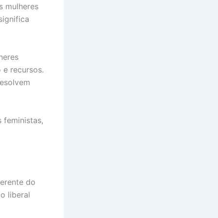
as mulheres
ignifica
heres
 e recursos.
resolvem
 feministas,
ferente do
o liberal