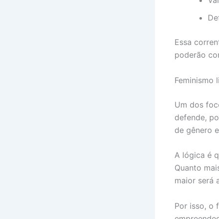
Val
Def
Essa corren
poderão com
Feminismo l
Um dos foco
defende, po
de gênero e
A lógica é 
Quanto mais
maior será 
Por isso, o 
empreended