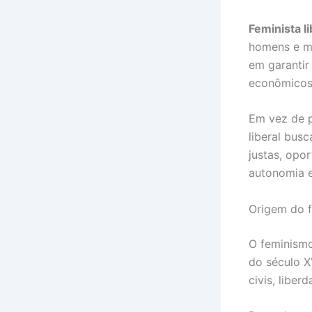
Feminista li
homens e mu
em garantir
econômicos 
Em vez de p
liberal busc
justas, opo
autonomia 
Origem do f
O feminismo 
do século XV
civis, liber