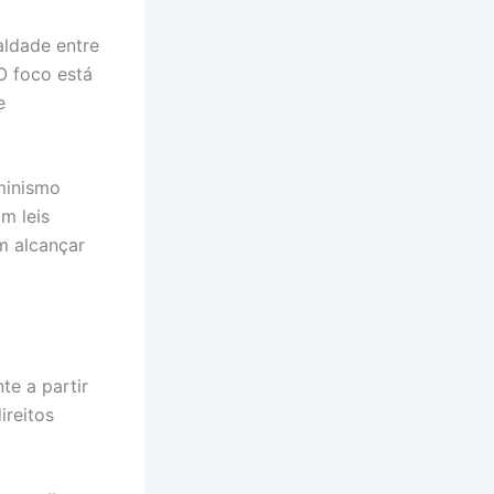
aldade entre
O foco está
e
minismo
om leis
m alcançar
te a partir
ireitos