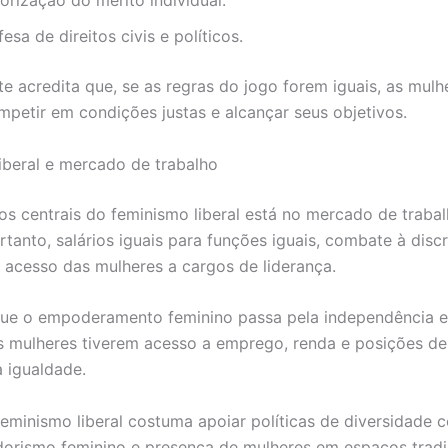
orização do mérito individual.
esa de direitos civis e políticos.
te acredita que, se as regras do jogo forem iguais, as mulh
petir em condições justas e alcançar seus objetivos.
iberal e mercado de trabalho
s centrais do feminismo liberal está no mercado de trabal
rtanto, salários iguais para funções iguais, combate à disc
 acesso das mulheres a cargos de liderança.
que o empoderamento feminino passa pela independência 
 mulheres tiverem acesso a emprego, renda e posições de
a igualdade.
feminismo liberal costuma apoiar políticas de diversidade c
orismo feminino e presença de mulheres em espaços tradi