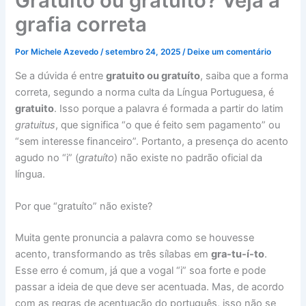
Gratuito ou gratuíto? Veja a
grafia correta
Por
Michele Azevedo
/
setembro 24, 2025
/
Deixe um comentário
Se a dúvida é entre
gratuito ou gratuíto
, saiba que a forma
correta, segundo a norma culta da Língua Portuguesa, é
gratuito
. Isso porque a palavra é formada a partir do latim
gratuitus
, que significa “o que é feito sem pagamento” ou
“sem interesse financeiro”. Portanto, a presença do acento
agudo no “i” (
gratuíto
) não existe no padrão oficial da
língua.
Por que “gratuíto” não existe?
Muita gente pronuncia a palavra como se houvesse
acento, transformando as três sílabas em
gra-tu-í-to
.
Esse erro é comum, já que a vogal “i” soa forte e pode
passar a ideia de que deve ser acentuada. Mas, de acordo
com as regras de acentuação do português, isso não se