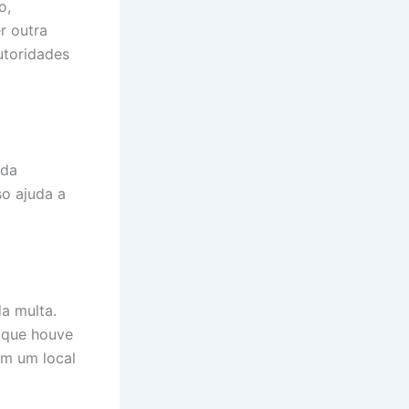
o,
r outra
utoridades
 da
so ajuda a
a multa.
a que houve
em um local