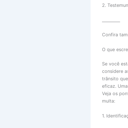
2. Testemunh
_________
Confira ta
O que escre
Se você est
considere a
trânsito qu
eficaz. Uma
Veja os pon
multa:
1. Identific