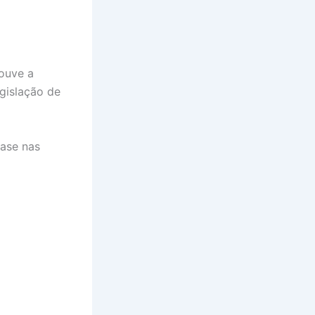
houve a
gislação de
base nas