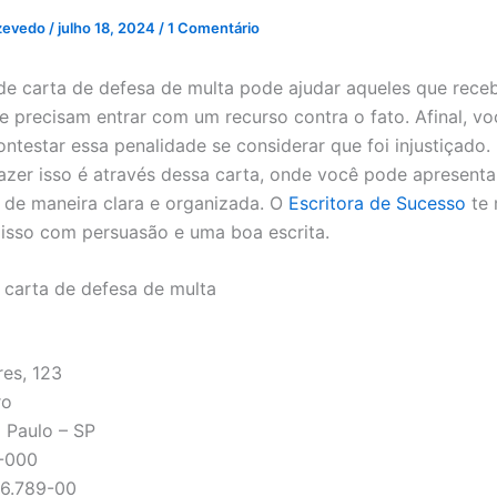
zevedo
/
julho 18, 2024
/
1 Comentário
e carta de defesa de multa pode ajudar aqueles que rece
 e precisam entrar com um recurso contra o fato. Afinal, v
contestar essa penalidade se considerar que foi injustiçado
azer isso é através dessa carta, onde você pode apresenta
de maneira clara e organizada. O
Escritora de Sucesso
te 
isso com persuasão e uma boa escrita.
carta de defesa de multa
res, 123
ro
 Paulo – SP
-000
56.789-00