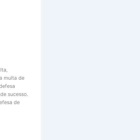
lta,
a multa de
 defesa
 de sucesso.
efesa de