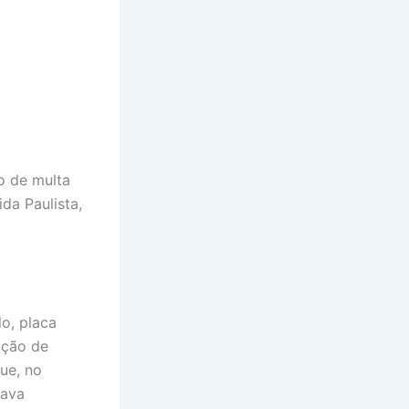
o de multa
da Paulista,
lo, placa
ação de
ue, no
tava