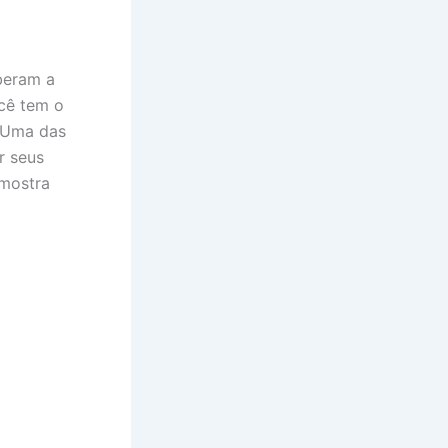
beram a
ocê tem o
. Uma das
r seus
mostra