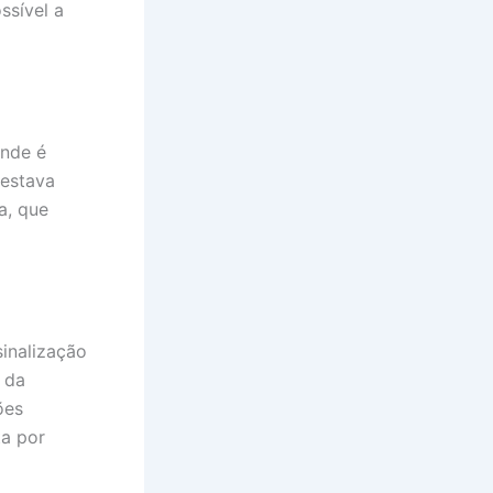
ssível a
onde é
 estava
a, que
sinalização
o da
ões
ta por