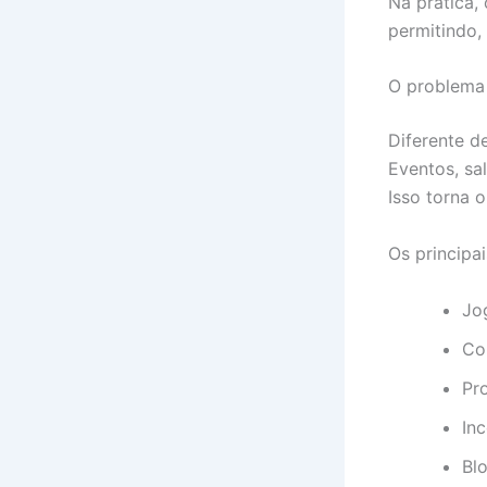
Na prática,
permitindo,
O problema
Diferente d
Eventos, sa
Isso torna 
Os principa
Jo
Co
Pr
In
Bl