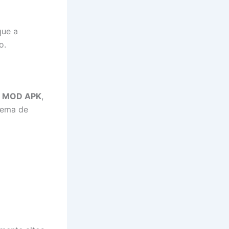
que a
o.
e
MOD APK
,
stema de