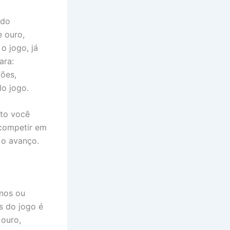
ndo
e ouro,
o jogo, já
ara:
gões,
lo jogo.
nto você
 competir em
 o avanço.
rnos ou
s do jogo é
 ouro,