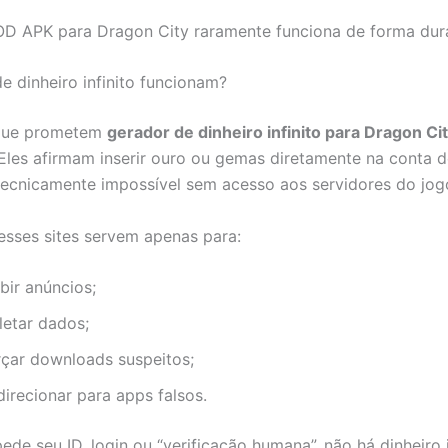
OD APK para Dragon City raramente funciona de forma dur
e dinheiro infinito funcionam?
 que prometem
gerador de dinheiro infinito para Dragon Ci
Eles afirmam inserir ouro ou gemas diretamente na conta d
tecnicamente impossível sem acesso aos servidores do jog
 esses sites servem apenas para:
bir anúncios;
letar dados;
rçar downloads suspeitos;
irecionar para apps falsos.
ede seu ID, login ou “verificação humana”, não há dinheiro in