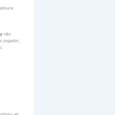
adoura.
ty
não
o jogador,
o.
finito ali.