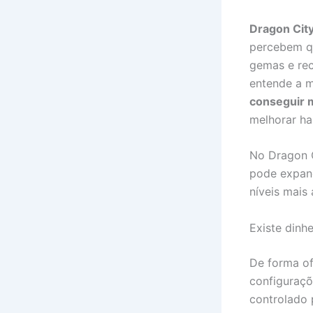
Dragon City
percebem qu
gemas e rec
entende a m
conseguir m
melhorar ha
No Dragon C
pode expand
níveis mais
Existe dinhe
De forma of
configuraçõ
controlado 