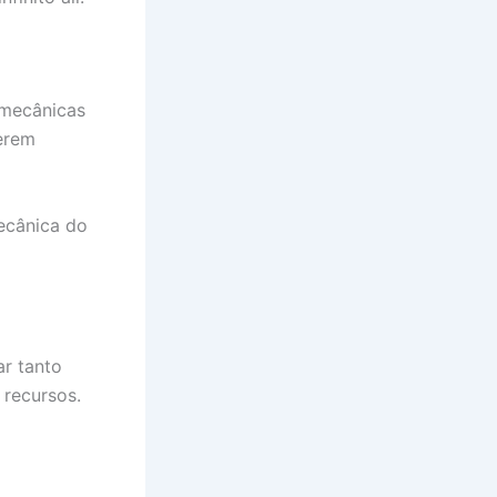
 mecânicas
gerem
ecânica do
ar tanto
 recursos.