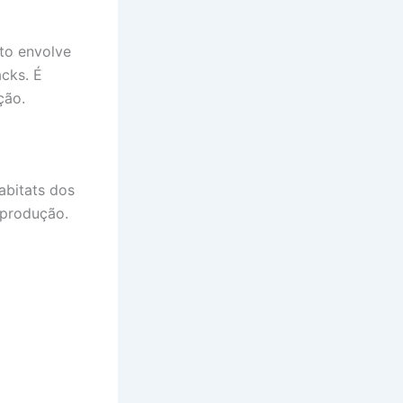
to envolve
cks. É
ção.
abitats dos
 produção.