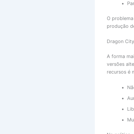
Par
O problema 
produção de
Dragon City
A forma mai
versões alt
recursos é 
Nã
Au
Li
Mu