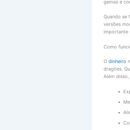
gemas e co
Quando se 
versões mod
importante 
Como funcio
O
dinheiro
n
dragões. Qu
Além disso,
Ex
Mel
Al
Co