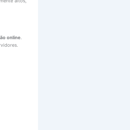
mente altos,
ção online
.
vidores.