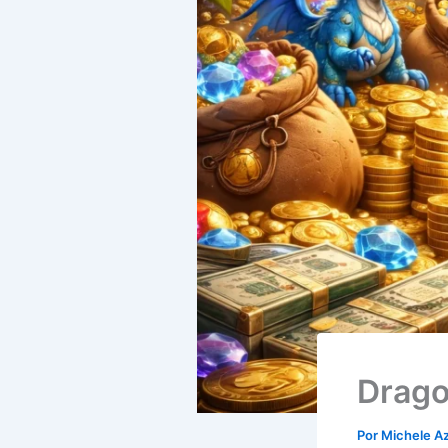
Dragon
Por
Michele A