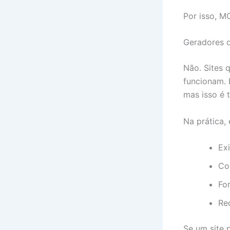
Por isso, M
Geradores d
Não. Sites
funcionam. 
mas isso é 
Na prática,
Exi
Co
Fo
Red
Se um site p