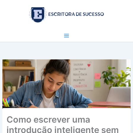
Ir
para
o
conteúdo
Como escrever uma
introdução inteligente sem