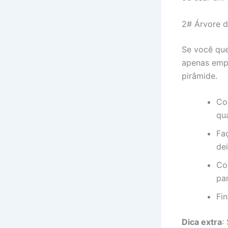
2# Árvore d
Se você que
apenas empi
pirâmide.
Co
qu
Fa
de
Co
par
Fi
Dica extra
: