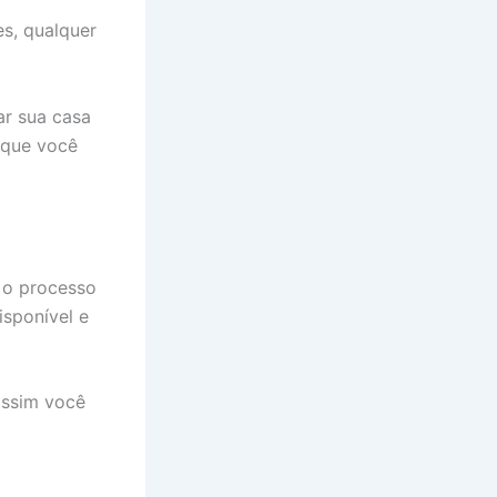
es, qualquer
ar sua casa
o que você
, o processo
isponível e
assim você