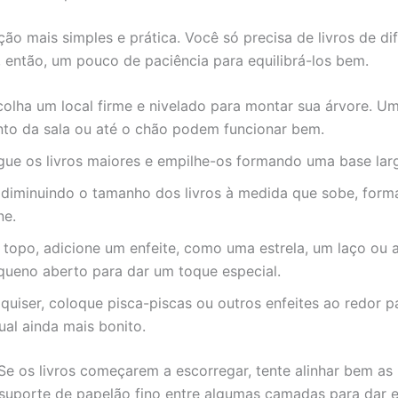
ção mais simples e prática. Você só precisa de livros de di
 então, um pouco de paciência para equilibrá-los bem.
colha um local firme e nivelado para montar sua árvore. 
nto da sala ou até o chão podem funcionar bem.
gue os livros maiores e empilhe-os formando uma base lar
 diminuindo o tamanho dos livros à medida que sobe, for
ne.
 topo, adicione um enfeite, como uma estrela, um laço ou a
queno aberto para dar um toque especial.
quiser, coloque pisca-piscas ou outros enfeites ao redor p
ual ainda mais bonito.
 Se os livros começarem a escorregar, tente alinhar bem a
suporte de papelão fino entre algumas camadas para dar e