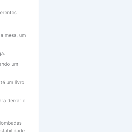
ferentes
Uma mesa, um
ga.
mando um
té um livro
ara deixar o
s lombadas
stabilidade.