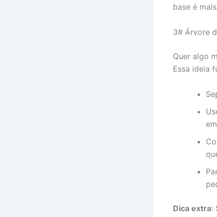
base é mais
3# Árvore d
Quer algo m
Essa ideia 
Sep
Us
em 
Co
qu
Par
peq
Dica extra
: