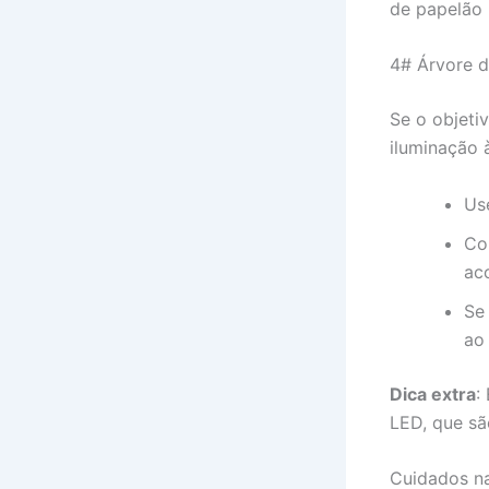
de papelão p
4# Árvore d
Se o objeti
iluminação 
Us
Co
ac
Se
ao
Dica extra
:
LED, que sã
Cuidados na