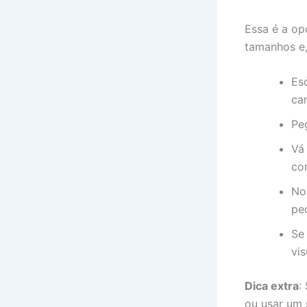
Essa é a op
tamanhos e,
Es
ca
Pe
Vá
co
No
pe
Se 
vis
Dica extra
:
ou usar um 