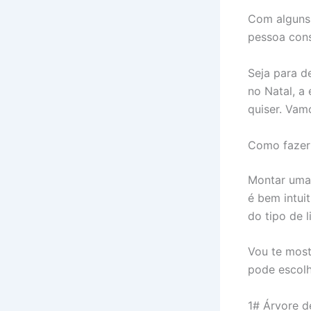
Com alguns 
pessoa cons
Seja para d
no Natal, a
quiser. Vam
Como fazer 
Montar um
é bem intui
do tipo de 
Vou te most
pode escol
1# Árvore d