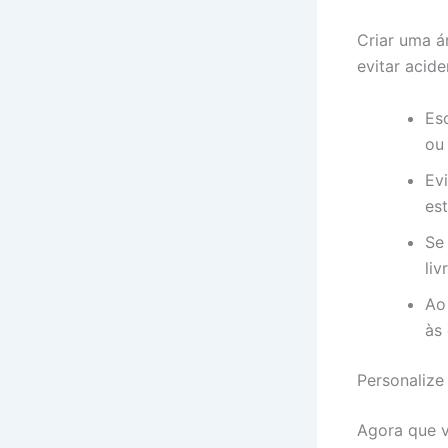
Criar uma á
evitar acide
Es
ou
Ev
est
Se 
liv
Ao
às
Personalize
Agora que v