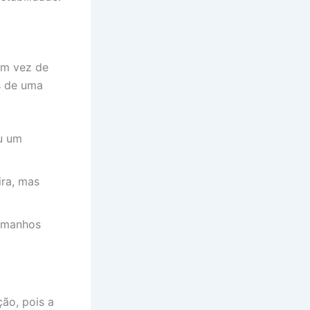
 Em vez de
s de uma
u um
ira, mas
tamanhos
ção, pois a