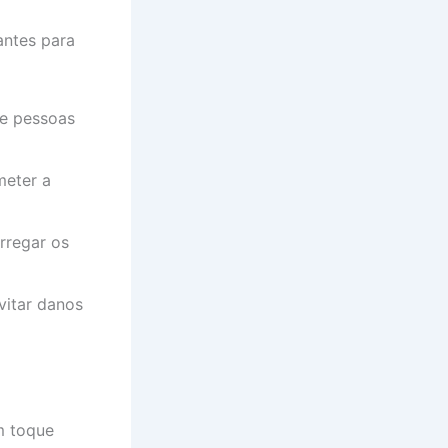
antes para
de pessoas
meter a
arregar os
vitar danos
m toque