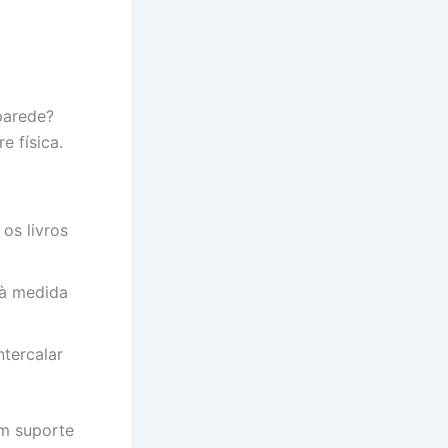
parede?
 física.
os livros
 à medida
ntercalar
um suporte