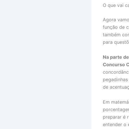
O que vai c
Agora vamos
função de c
também cont
para questõ
Na parte de
Concurso Co
concordânci
pegadinhas 
de acentuaç
Em matemáti
porcentagem
preparar é 
entender o e