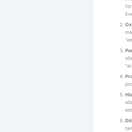
for
Ex
Ox
mai
“e
Pa
sí
“a(
Pr
pr
Hi
síl
est
Di
ta