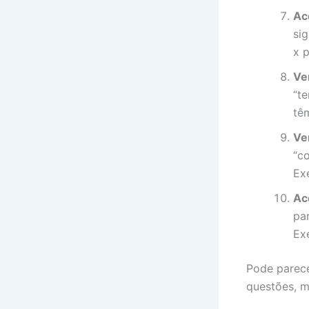
Ac
sig
x p
Ve
“te
tê
Ve
“c
Ex
Ac
pa
Exe
Pode parece
questões, m