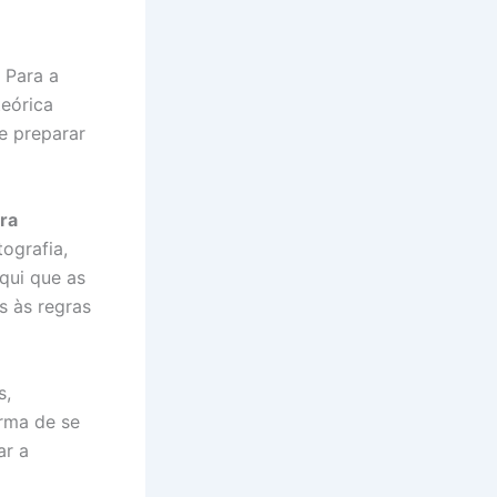
 Para a
teórica
e preparar
ra
tografia,
qui que as
s às regras
s,
rma de se
ar a