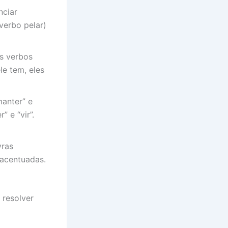
nciar
verbo pelar)
os verbos
le tem, eles
anter” e
 e “vir”.
vras
acentuadas.
 resolver