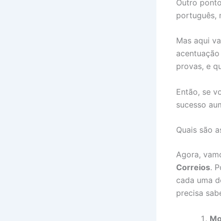
Outro ponto
português, 
Mas aqui va
acentuação 
provas, e q
Então, se v
sucesso au
Quais são a
Agora, vamo
Correios
. 
cada uma de
precisa sab
Mo