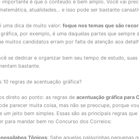
 importante é que o conteúdo é bem amplo. Você vai preci
matemática, atualidades… e isso pode ser bastante cansati
i uma dica de muito valor:
foque nos temas que são reco
gráfica, por exemplo, é uma daquelas partes que sempre 
ue muitos candidatos erram por falta de atenção aos detalh
ocê se dedicar e organizar bem seu tempo de estudo, suas
mentam bastante.
s 10 regras de acentuação gráfica?
s direto ao ponto: as regras de
acentuação gráfica para 
Pode parecer muita coisa, mas não se preocupe, porque vou
 um jeito bem simples. Essas são as principais regras que
er para mandar bem no Concurso dos Correios:
nossílabos Tônicos
: Sabe aquelas palavrinhas pequenas 