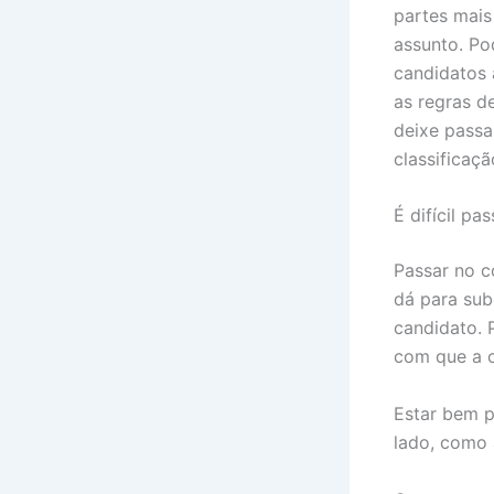
partes mai
assunto. Po
candidatos 
as regras d
deixe passa
classificaç
É difícil p
Passar no c
dá para sub
candidato. P
com que a c
Estar bem p
lado, como 