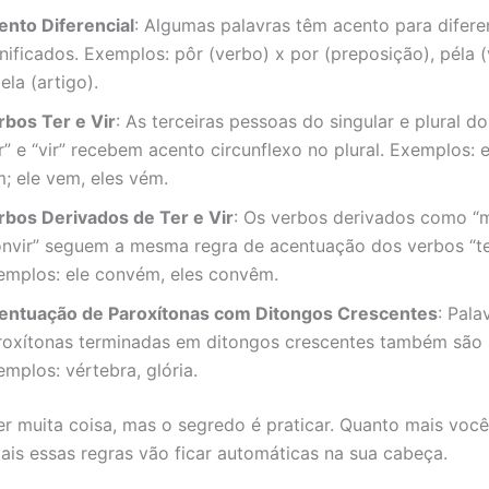
ento Diferencial
: Algumas palavras têm acento para difere
nificados. Exemplos: pôr (verbo) x por (preposição), péla (
ela (artigo).
rbos Ter e Vir
: As terceiras pessoas do singular e plural d
r” e “vir” recebem acento circunflexo no plural. Exemplos: e
m; ele vem, eles vém.
rbos Derivados de Ter e Vir
: Os verbos derivados como “m
onvir” seguem a mesma regra de acentuação dos verbos “ter”
emplos: ele convém, eles convêm.
entuação de Paroxítonas com Ditongos Crescentes
: Pala
roxítonas terminadas em ditongos crescentes também são 
mplos: vértebra, glória.
r muita coisa, mas o segredo é praticar. Quanto mais você
ais essas regras vão ficar automáticas na sua cabeça.