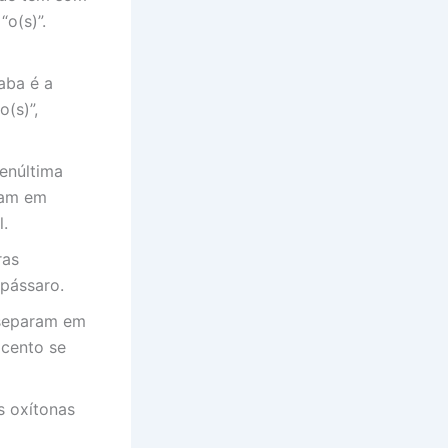
“o(s)”.
aba é a
o(s)”,
enúltima
nam em
l.
ras
pássaro.
 separam em
 acento se
s oxítonas