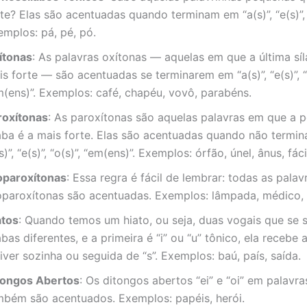
te? Elas são acentuadas quando terminam em “a(s)”, “e(s)”, 
emplos: pá, pé, pó.
ítonas
: As palavras oxítonas — aquelas em que a última síl
s forte — são acentuadas se terminarem em “a(s)”, “e(s)”, “
m(ens)”. Exemplos: café, chapéu, vovô, parabéns.
roxítonas
: As paroxítonas são aquelas palavras em que a p
laba é a mais forte. Elas são acentuadas quando não termi
s)”, “e(s)”, “o(s)”, “em(ens)”. Exemplos: órfão, únel, ânus, fáci
oparoxítonas
: Essa regra é fácil de lembrar: todas as palav
oparoxítonas são acentuadas. Exemplos: lâmpada, médico, 
atos
: Quando temos um hiato, ou seja, duas vogais que se
abas diferentes, e a primeira é “i” ou “u” tônico, ela recebe
iver sozinha ou seguida de “s”. Exemplos: baú, país, saída.
tongos Abertos
: Os ditongos abertos “ei” e “oi” em palavra
mbém são acentuados. Exemplos: papéis, herói.