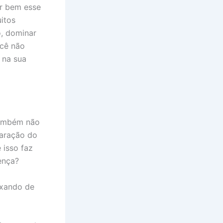
r bem esse
itos
, dominar
ocê não
 na sua
também não
paração do
 isso faz
ença?
ixando de