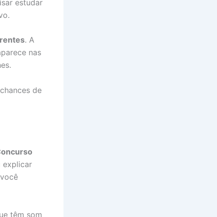
sar estudar
vo.
rrentes
. A
aparece nas
es.
 chances de
Concurso
 explicar
 você
que têm som