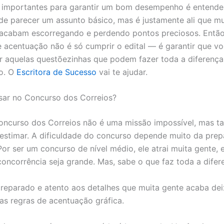
s importantes para garantir um bom desempenho é entende
de parecer um assunto básico, mas é justamente ali que mu
acabam escorregando e perdendo pontos preciosos. Então
e acentuação não é só cumprir o edital — é garantir que v
r aquelas questõezinhas que podem fazer toda a diferença
ão. O
Escritora de Sucesso
vai te ajudar.
assar no Concurso dos Correios?
oncurso dos Correios não é uma missão impossível, mas 
estimar. A dificuldade do concurso depende muito da pre
or ser um concurso de nível médio, ele atrai muita gente, e
oncorrência seja grande. Mas, sabe o que faz toda a difer
reparado e atento aos detalhes que muita gente acaba de
as regras de acentuação gráfica.