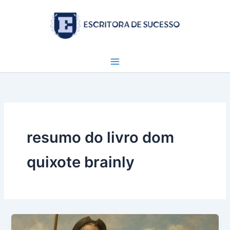
Ir
para
o
conteúdo
resumo do livro dom
quixote brainly