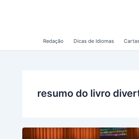
Ir
para
o
conteúdo
Redação
Dicas de Idiomas
Carta
resumo do livro dive