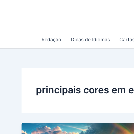
Ir
para
o
conteúdo
Redação
Dicas de Idiomas
Carta
principais cores em 