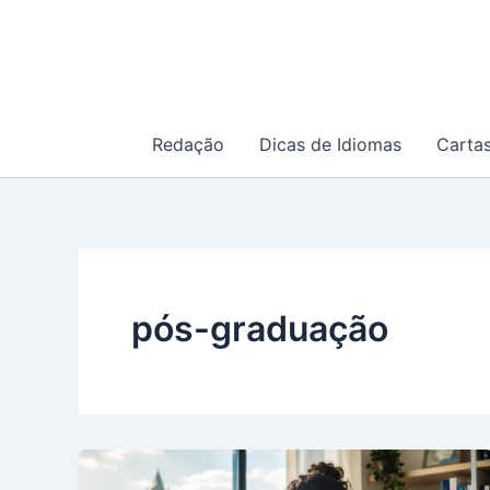
Ir
para
o
conteúdo
Redação
Dicas de Idiomas
Carta
pós-graduação