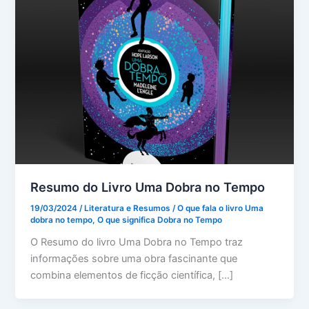
Resumo do Livro Uma Dobra no Tempo
19/03/2024
/
Literatura e Resumos
/
O que fala o livro Uma
dobra no tempo
,
O que significa Dobra no Tempo
O Resumo do livro Uma Dobra no Tempo traz
informações sobre uma obra fascinante que
combina elementos de ficção científica, […]