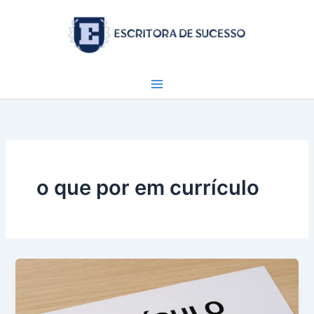
Ir
para
o
conteúdo
o que por em currículo