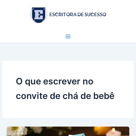
Ir
para
o
conteúdo
O que escrever no
convite de chá de bebê