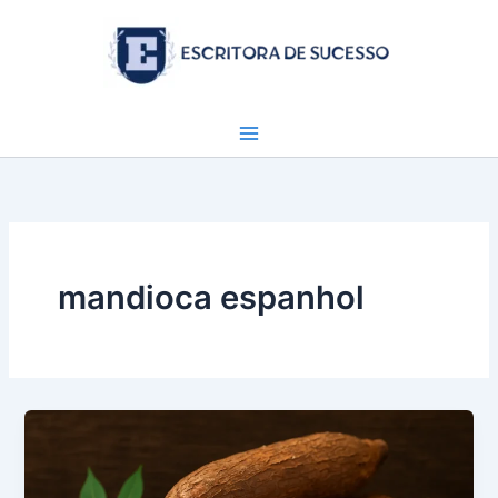
Ir
para
o
conteúdo
mandioca espanhol