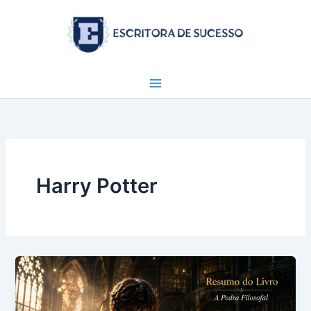
Ir
para
o
conteúdo
Harry Potter