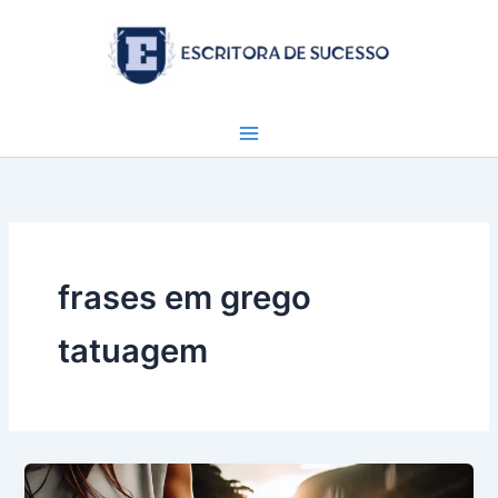
Ir
para
o
conteúdo
frases em grego
tatuagem