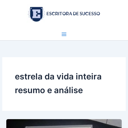
Ir
para
o
conteúdo
estrela da vida inteira
resumo e análise