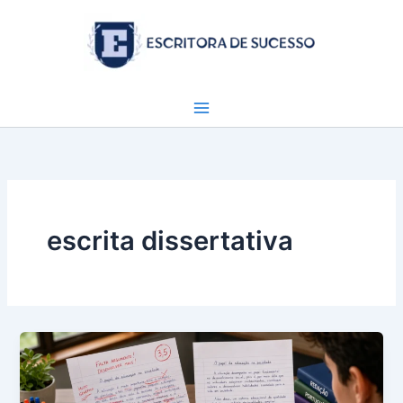
Ir
para
o
conteúdo
escrita dissertativa