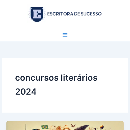
Ir
para
o
conteúdo
concursos literários
2024