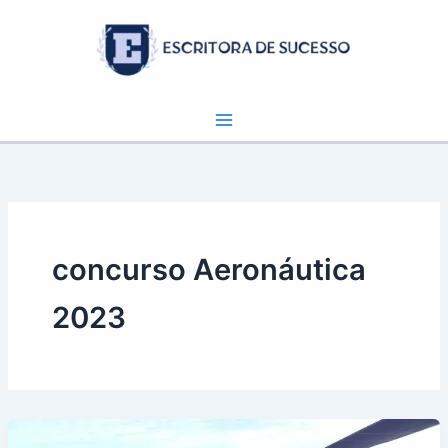
Ir
para
o
conteúdo
concurso Aeronáutica
2023