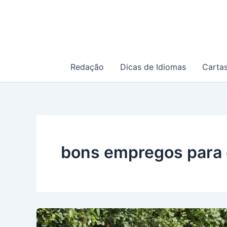
Ir
para
o
conteúdo
Redação
Dicas de Idiomas
Carta
bons empregos para