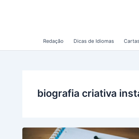
Ir
para
o
conteúdo
Redação
Dicas de Idiomas
Carta
biografia criativa in