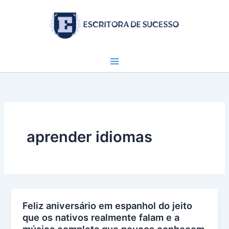
Ir
para
o
conteúdo
aprender idiomas
Feliz aniversário em espanhol do jeito
que os nativos realmente falam e a
música completa que poucos conhecem