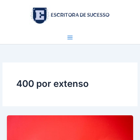
Ir
para
o
conteúdo
400 por extenso