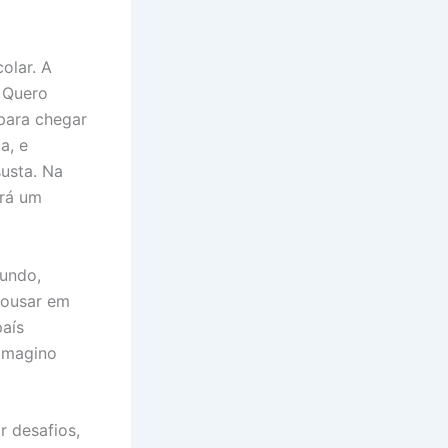
olar. A
 Quero
para chegar
a, e
usta. Na
ará um
mundo,
pousar em
país
 imagino
r desafios,