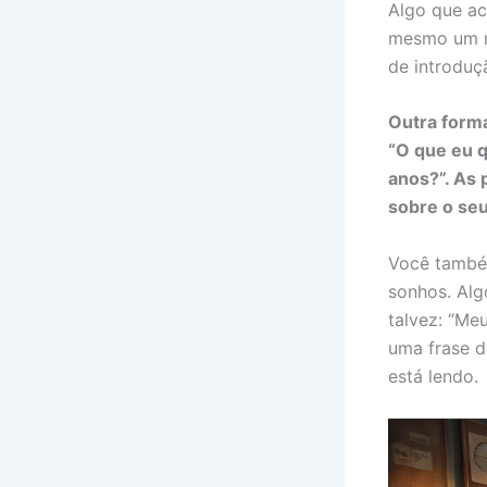
Algo que ac
mesmo um mo
de introduç
Outra forma
“O que eu q
anos?”. As 
sobre o se
Você também
sonhos. Alg
talvez: “Me
uma frase d
está lendo.