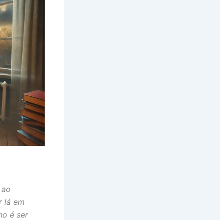
 ao
r lá em
ho é ser