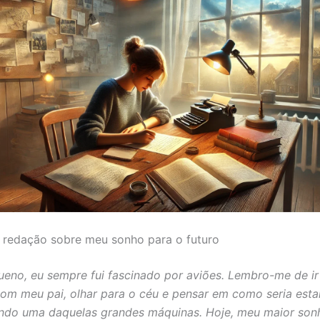
 redação sobre meu sonho para o futuro
eno, eu sempre fui fascinado por aviões. Lembro-me de ir
om meu pai, olhar para o céu e pensar em como seria esta
ando uma daquelas grandes máquinas. Hoje, meu maior son