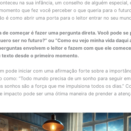
onteceu na sua infância, um conselho de alguém especial, 
mento que fez você perceber o que queria para o futuro
ão é como abrir uma porta para o leitor entrar no seu mun
 de começar é fazer uma pergunta direta. Você pode se 
uero ser no futuro?” ou “Como eu vejo minha vida daqui 
perguntas envolvem o leitor e fazem com que ele comece a
u texto desde o primeiro momento.
 pode iniciar com uma afirmação forte sobre a importân
o como: “Todo mundo precisa de um sonho para seguir em 
us sonhos são a força que me impulsiona todos os dias.” 
e impacto pode ser uma ótima maneira de prender a aten