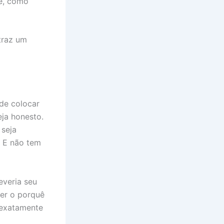
te, como
raz um
de colocar
eja honesto.
 seja
. E não tem
veria seu
der o porquê
 exatamente