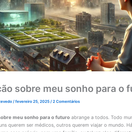
ão sobre meu sonho para o f
zevedo
/
fevereiro 25, 2025
/
2 Comentários
sobre meu sonho para o futuro
abrange a todos. Todo mu
uns querem ser médicos, outros querem viajar o mundo. H