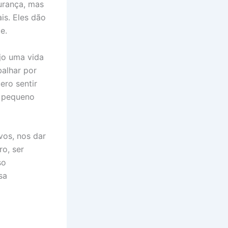
urança, mas
is. Eles dão
e.
jo uma vida
balhar por
ero sentir
o pequeno
vos, nos dar
ro, ser
so
sa