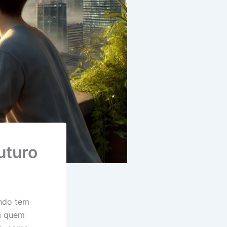
uturo
ndo tem
á quem