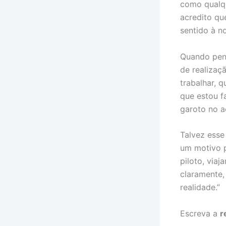
como qualqu
acredito qu
sentido à n
Quando pens
de realizaç
trabalhar, 
que estou f
garoto no 
Talvez esse
um motivo p
piloto, via
claramente,
realidade.”
Escreva a
r