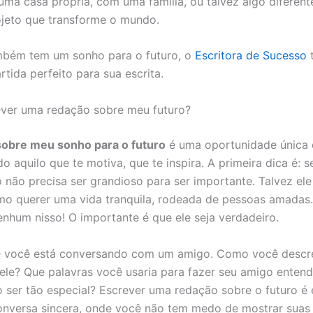
ma casa própria, com uma família, ou talvez algo diferen
ojeto que transforme o mundo.
mbém tem um sonho para o futuro, o
Escritora de Sucesso
t
tida perfeito para sua escrita.
ver uma redação sobre meu futuro?
sobre meu sonho para o futuro
é uma oportunidade única 
o aquilo que te motiva, que te inspira. A primeira dica é: s
 não precisa ser grandioso para ser importante. Talvez ele
mo querer uma vida tranquila, rodeada de pessoas amadas
nhum nisso! O importante é que ele seja verdadeiro.
e você está conversando com um amigo. Como você descre
ele? Que palavras você usaria para fazer seu amigo enten
 ser tão especial? Escrever uma redação sobre o futuro é
onversa sincera, onde você não tem medo de mostrar suas