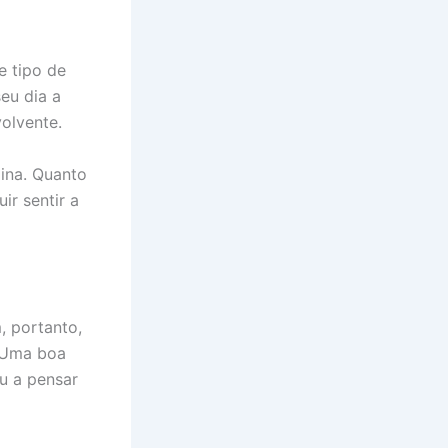
e tipo de
eu dia a
volvente.
gina. Quanto
ir sentir a
, portanto,
. Uma boa
u a pensar