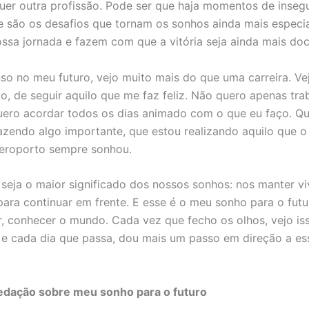
er outra profissão. Pode ser que haja momentos de inseg
e são os desafios que tornam os sonhos ainda mais especia
ossa jornada e fazem com que a vitória seja ainda mais doc
o no meu futuro, vejo muito mais do que uma carreira. Ve
ão, de seguir aquilo que me faz feliz. Não quero apenas tra
quero acordar todos os dias animado com o que eu faço. Qu
azendo algo importante, que estou realizando aquilo que 
aeroporto sempre sonhou.
 seja o maior significado dos nossos sonhos: nos manter vi
ara continuar em frente. E esse é o meu sonho para o futu
jar, conhecer o mundo. Cada vez que fecho os olhos, vejo is
 e cada dia que passa, dou mais um passo em direção a es
edação sobre meu sonho para o futuro