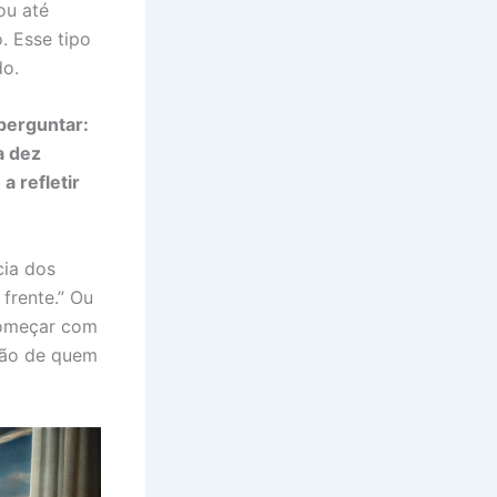
ou até
. Esse tipo
do.
perguntar:
a dez
 refletir
cia dos
frente.” Ou
Começar com
ção de quem