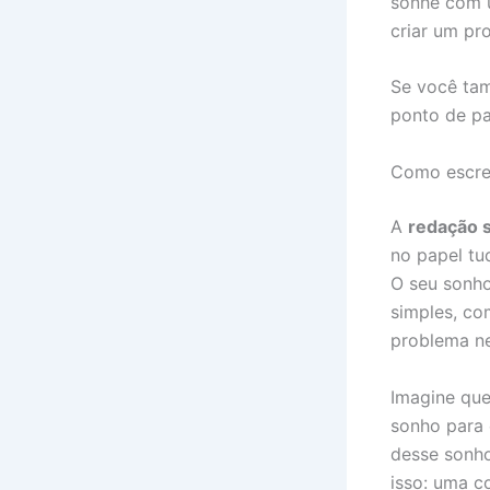
sonhe com u
criar um pr
Se você ta
ponto de par
Como escre
A
redação 
no papel tud
O seu sonho
simples, co
problema ne
Imagine qu
sonho para 
desse sonho
isso: uma c