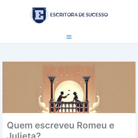
Ir
para
o
conteúdo
Quem escreveu Romeu e
Julieta?