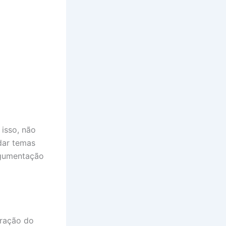
isso, não
udar temas
rgumentação
eração do