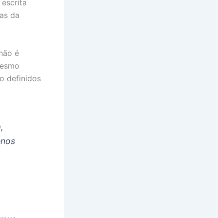
 escrita
vas da
não é
mesmo
o definidos
,
enos