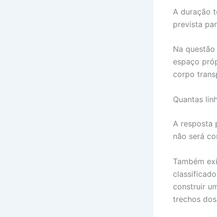
A duração t
prevista pa
Na questão 
espaço próp
corpo trans
Quantas lin
A resposta 
não será co
Também exis
classificad
construir u
trechos dos