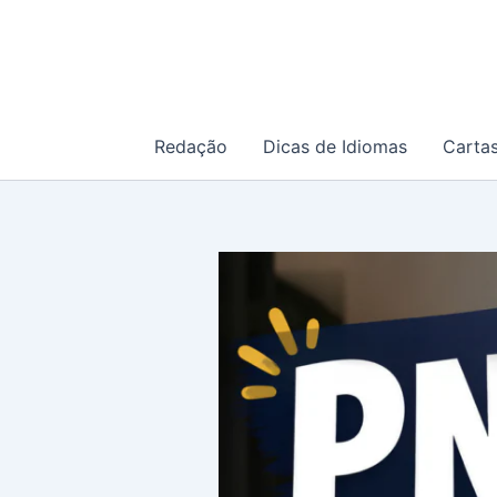
Ir
para
o
conteúdo
Redação
Dicas de Idiomas
Carta