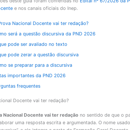
ões deste guia foram conferidas no
Edital nº 67/2026 da 
ocente
e nos canais oficiais do Inep.
Prova Nacional Docente vai ter redação?
mo será a questão discursiva da PND 2026
que pode ser avaliado no texto
que pode zerar a questão discursiva
mo se preparar para a discursiva
tas importantes da PND 2026
rguntas frequentes
ional Docente vai ter redação?
a Nacional Docente vai ter redação
no sentido de que o pa
laborar uma resposta escrita e argumentada. O nome usado 
scursiva”, e ela integra a parte de Formação Geral Docente.