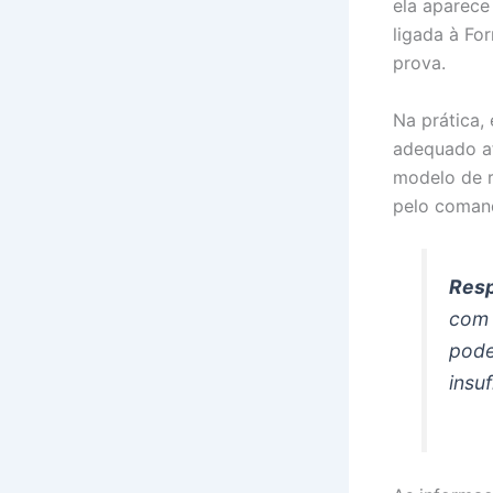
ela aparece
ligada à Fo
prova.
Na prática,
adequado af
modelo de r
pelo coman
Resp
com 
pode
insuf