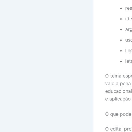
re
ide
ar
us
li
let
O tema espe
vale a pena
educacionai
e aplicação
O que pode 
O edital pr