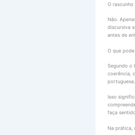
O rascunho 
Não. Apenas
discursiva s
antes de en
O que pode 
Segundo o I
coerência, 
portuguesa.
Isso signif
compreender
faça sentid
Na prática,