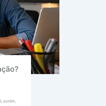
ação?
, porém,