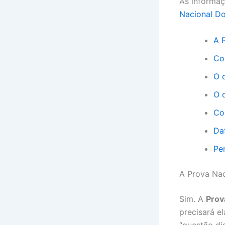
As informaç
Nacional D
A 
Co
O 
O 
Co
Da
Pe
A Prova Nac
Sim. A
Prov
precisará e
“questão di