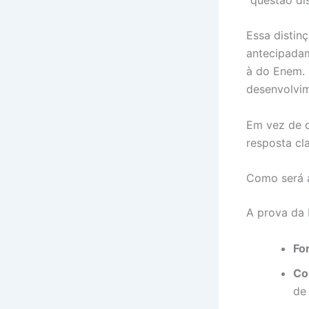
Essa distin
antecipada
à do Enem. 
desenvolvim
Em vez de d
resposta cl
Como será 
A prova da 
Fo
Co
de