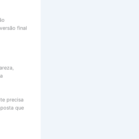
ão
versão final
areza,
ua
nte precisa
sposta que