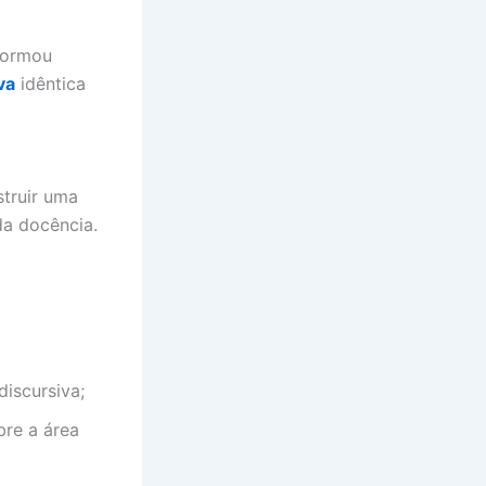
nformou
va
idêntica
truir uma
da docência.
discursiva;
bre a área